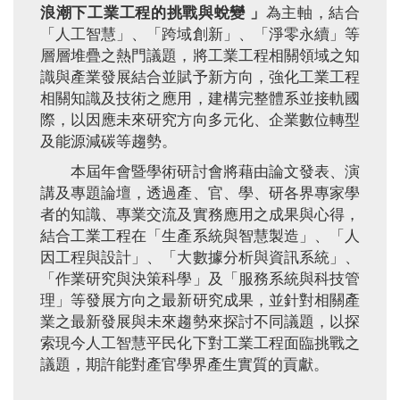
浪潮下工業工程的挑戰與蛻變
」
為主軸，結合
「人工智慧」、「跨域創新」、「淨零永續」等
層層堆疊之熱門議題，將工業工程相關領域之知
識與產業發展結合並賦予新方向，強化工業工程
相關知識及技術之應用，建構完整體系並接軌國
際，以因應未來研究方向多元化、企業數位轉型
及能源減碳等趨勢。
本屆年會暨學術研討會將藉由論文發表、演
講及專題論壇，透過產、官、學、研各界專家學
者的知識、專業交流及實務應用之成果與心得，
結合工業工程在「生產系統與智慧製造」、「人
因工程與設計」、「大數據分析與資訊系統」、
「作業研究與決策科學」及「服務系統與科技管
理」等發展方向之最新研究成果，並針對相關產
業之最新發展與未來趨勢來探討不同議題，以探
索現今人工智慧平民化下對工業工程面臨挑戰之
議題，期許能對產官學界產生實質的貢獻。