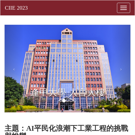
Togg
navig
逢甲大學 人言大樓
主題：AI平民化浪潮下工業工程的挑戰